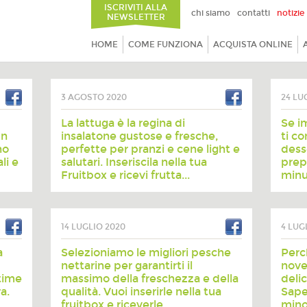
ISCRIVITI ALLA
chi siamo
contatti
notizie
NEWSLETTER
HOME
COME FUNZIONA
ACQUISTA ONLINE
3 AGOSTO 2020
24 LU
La lattuga è la regina di
Se i
un
insalatone gustose e fresche,
ti c
no
perfette per pranzi e cene light e
dess
li e
salutari. Inseriscila nella tua
prep
Fruitbox e ricevi frutta...
minut
14 LUGLIO 2020
4 LUG
a
Selezioniamo le migliori pesche
Perc
nettarine per garantirti il
novel
time
massimo della freschezza e della
deli
a.
qualità. Vuoi inserirle nella tua
Sape
fruitbox e riceverle...
mino