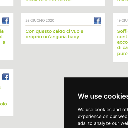
26 GIUGNO 2020
19 GI
la
Con questo caldo ci vuole
Soffi
 è
proprio un'anguria baby
cont
 la
acco
di c
purè d
e
We use cookie
olo
We use cookies and oth
experience on our webs
ads, to analyze our web