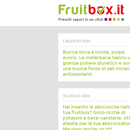
5 AGOSTO 2020
Buccia liscia e lucida, polpa
avorio. Le melanzane hanno 
grande potere diuretico e so
una buona fonte di sali minera
antiossidanti
16 LUGLIO 2020
Hai inserito le albicocche nell
tua fruitbox? Sono ricche di
potassio e beta-carotene, ot
alleate per la tua abbronzatur
Ma sono anche un'ott...