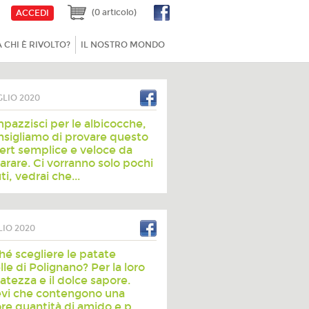
(0 articolo)
ACCEDI
A CHI È RIVOLTO?
IL NOSTRO MONDO
GLIO 2020
mpazzisci per le albicocche,
onsigliamo di provare questo
ert semplice e veloce da
arare. Ci vorranno solo pochi
i, vedrai che...
LIO 2020
hé scegliere le patate
le di Polignano? Per la loro
catezza e il dolce sapore.
vi che contengono una
re quantità di amido e p...