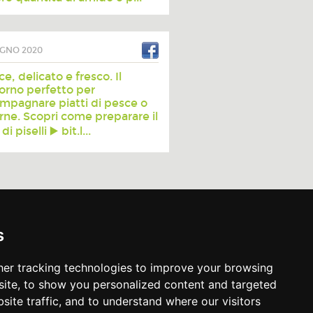
UGNO 2020
ce, delicato e fresco. Il
orno perfetto per
mpagnare piatti di pesce o
arne. Scopri come preparare il
i piselli ▶️ bit.l...
s
er tracking technologies to improve your browsing
ite, to show you personalized content and targeted
site traffic, and to understand where our visitors