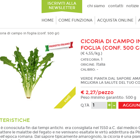
ISCRIVITI ALLA
chi siamo
contatti
notizie
NEWSLETTER
HOME
COME FUNZIONA
ACQUISTA ONLINE
oria di campo in foglia (conf. 500 gr)
CICORIA DI CAMPO I
FOGLIA (CONF. 500 G
(€ 4,55/kg.)
1
CATEGORIA:
Italia
ORIGINE:
-
CALIBRO:
VERDE PIANTA DAL SAPORE AM
MIGLIORA LA SALUTE DEL TUO C
€ 2,27/pezzo
0
Peso minimo garantito: 500 g
KM
+
-
Q.TÀ
TERISTICHE
 è conosciuta fin dai tempi antichi: era consigliata nel 1550 a.C. dal medico
tere le malattie del fegato e ne venivano esaltate le virtù addirittura da Plin
ell’epoca romana. Dal sapore tipicamente amarognolo, la cicoria è una pia