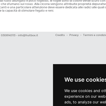
al fusto allungato e poco foglioso; le foglie sono di colore verde scuro con 
 che sfumano sul rosso. Alla cicoria vengono attribuite proprietà depurativ
canti e una particolare attenzione deve essere dedicata alle radici alle quali s
e la capacità di stimolare fegato e reni.
Credits
-
Privacy
-
Termini e condizi
39 0308140113 -
info@fruitbox.it
We use cookie
We use cookies and oth
experience on our webs
ads, to analyze our web