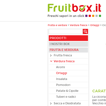
Frutta e verdura
>
Verdura fresca
>
Ortaggi
>
Cic
PRODOTTI
I NOSTRI BOX
FRUTTA E VERDURA
Frutta fresca
Verdura fresca
Aromi
Ortaggi
Insalata
Pomodori
CARAT
Patate & Cipolle
La cicoria
Tuberi e radici
per combat
Vecchio n
Secca e Disidratata