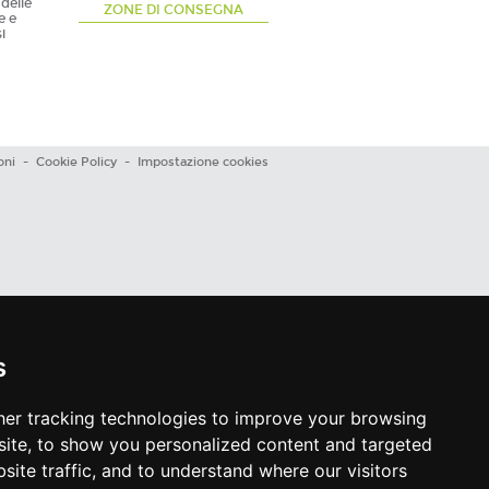
delle
ZONE DI CONSEGNA
e e
i
oni
-
Cookie Policy
-
Impostazione cookies
s
er tracking technologies to improve your browsing
ite, to show you personalized content and targeted
site traffic, and to understand where our visitors