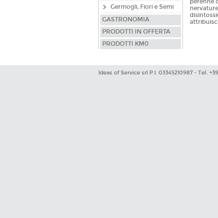
perenne d
Germogli, Fiori e Semi
nervature
disintossi
GASTRONOMIA
attribuisc
PRODOTTI IN OFFERTA
PRODOTTI KM0
Ideas of Service srl P.I. 03345210987 - Tel. +