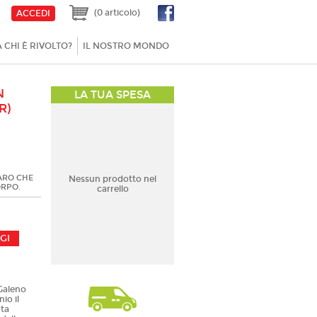
(0 articolo)
ACCEDI
A CHI È RIVOLTO?
IL NOSTRO MONDO
N
LA TUA SPESA
R)
ARO CHE
Nessun prodotto nel
ORPO.
carrello
 Galeno
io il
nta