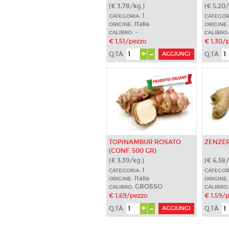
(€ 3,78/kg.)
(€ 5,20/
1
CATEGORIA:
CATEGOR
Italia
ORIGINE:
ORIGINE:
-
CALIBRO:
CALIBRO:
€ 1,51/pezzo
€ 1,30/
+
-
Q.TÀ
Q.TÀ
TOPINAMBUR ROSATO
ZENZER
(CONF. 500 GR)
(€ 3,39/kg.)
(€ 6,38/
1
CATEGORIA:
CATEGOR
Italia
ORIGINE:
ORIGINE:
GROSSO
CALIBRO:
CALIBRO:
€ 1,69/pezzo
€ 1,59/
+
-
Q.TÀ
Q.TÀ