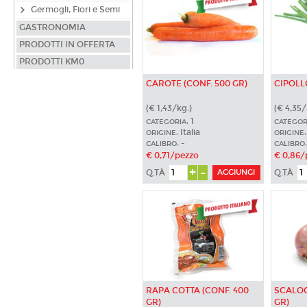
Germogli, Fiori e Semi
GASTRONOMIA
PRODOTTI IN OFFERTA
PRODOTTI KM0
CAROTE (CONF. 500 GR)
CIPOLL
(€ 1,43/kg.)
(€ 4,35/
1
CATEGORIA:
CATEGOR
Italia
ORIGINE:
ORIGINE:
-
CALIBRO:
CALIBRO:
€ 0,71/pezzo
€ 0,86/
+
-
Q.TÀ
Q.TÀ
RAPA COTTA (CONF. 400
SCALOG
GR)
GR)