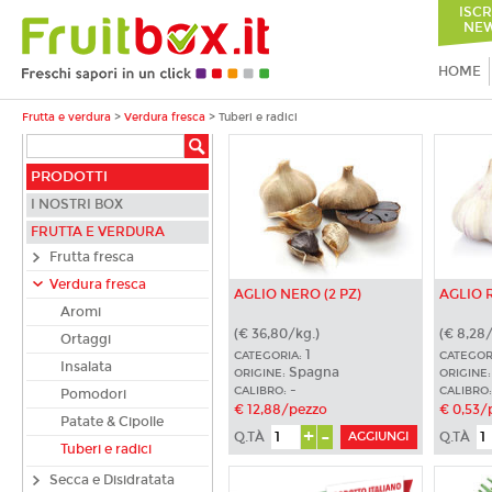
ISCR
NEW
HOME
Frutta e verdura
>
Verdura fresca
>
Tuberi e radici
PRODOTTI
I NOSTRI BOX
FRUTTA E VERDURA
Frutta fresca
Verdura fresca
AGLIO NERO (2 PZ)
AGLIO 
Aromi
(€ 36,80/kg.)
(€ 8,28/
Ortaggi
1
CATEGORIA:
CATEGOR
Insalata
Spagna
ORIGINE:
ORIGINE:
-
CALIBRO:
CALIBRO:
Pomodori
€ 12,88/pezzo
€ 0,53/
Patate & Cipolle
+
-
Q.TÀ
Q.TÀ
Tuberi e radici
Secca e Disidratata